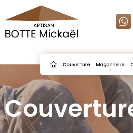
Skip
to
content
Couverture
Maçonnerie
Couvertur